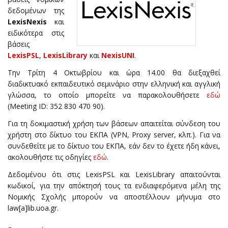
δεδομένων της
LexisNexis
και
ειδικότερα στις
βάσεις
LexisPSL
,
LexisLibrary
και
NexisUNI
.
Tην Τρίτη 4 Οκτωβρίου και ώρα 14.00 θα διεξαχθεί
διαδικτυακό εκπαιδευτικό σεμινάριο στην ελληνική και αγγλική
γλώσσα, το οποίο μπορείτε να παρακολουθήσετε
εδώ
(Meeting ID: 352 830 470 90).
Για τη δοκιμαστική χρήση των βάσεων απαιτείται σύνδεση του
χρήστη στο δίκτυο του ΕΚΠΑ (VPN, Proxy server, κλπ.). Για να
συνδεθείτε με το δίκτυο του ΕΚΠΑ, εάν δεν το έχετε ήδη κάνει,
ακολουθήστε τις οδηγίες
εδώ
.
Δεδομένου ότι στις LexisPSL και LexisLibrary απαιτούνται
κωδικοί, για την απόκτησή τους τα ενδιαφερόμενα μέλη της
Νομικής Σχολής μπορούν να αποστέλλουν μήνυμα στο
law[a]lib.uoa.gr.