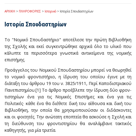
ΑΡΧΙΚΗ
>
ΠΛΗΡΟΦΟΡΙΕΣ
>
Ιστορικό
>
Ιστορία Σπουδαστηρίων
Ιστορία Σπουδαστηρίων
Το "Νομικό Σπουδαστήριο" αποτέλεσε την πρώτη Βιβλιοθήκη
της Σχολής και εκεί συγκεντρώθηκε αρχικά όλο το υλικό που
κάλυπτε τα περισσότερα γνωστικά αντι­κείμενα της νομικής
επιστήμης.
Προάγγελος του Νομικού Σπουδαστηρίου μπορεί να θεωρηθεί
το νομικό φρον­τιστήριο, η ίδρυση του οποίου έγινε με τη
διάταξη του άρθρου 19 του ν. 3825/1911, Πε­ρί Καποδιστριακού
Πανεπιστημίου.[1] Το άρθρο προέβλεπε την ίδρυση δύο φρον­
τιστηρίων ένα για τις Νομικές Επιστήμες και ένα για τις
Πολιτικές· κάθε ένα θα διέθετε δική του αίθουσα και δική του
Βιβλιοθήκη, την οποία θα χρησιμοποιούσαν οι διδάσκοντες
και οι φοιτητές. Την ανώτατη εποπτεία θα ασκούσε η Σχολή και
τη διεύθυνση του φροντιστηρίου θα ανα­λάμβανε τακτικός
καθηγητής, για μία τριετία.