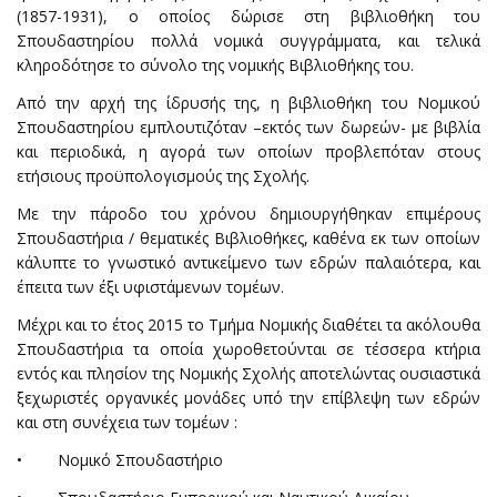
(1857-1931), ο οποίος δώρισε στη βι­βλιο­­θήκη του
Σπουδαστηρίου πολλά νομικά συγγράμματα, και τελικά
κληροδότησε το σύνολο της νο­μικής Βιβλιοθήκης του.
Από την αρχή της ίδρυσής της, η βιβλιοθήκη του Νομικού
Σπουδαστηρίου εμ­πλου­τιζόταν –εκτός των δωρεών- με βιβλία
και περιοδικά, η αγορά των οποίων προ­βλεπόταν στους
ετήσιους προϋπολογισμούς της Σχολής.
Mε την πάροδο του χρόνου δημιουργήθηκαν επιμέρους
Σπουδαστήρια / θεματικές Βιβλιοθήκες, καθένα εκ των οποίων
κάλυπτε το γνωστικό αντικείμενο των εδρών παλαιότερα, και
έπειτα των έξι υφιστάμενων τομέων.
Μέχρι και το έτος 2015 το Τμήμα Νομικής διαθέτει τα ακόλουθα
Σπουδαστήρια τα οποία χωροθετούνται σε τέσσερα κτήρια
εντός και πλησίον της Νομικής Σχολής αποτελώντας ουσιαστικά
ξεχωριστές οργανικές μονάδες υπό την επίβλεψη των εδρών
και στη συνέχεια των τομέων :
• Νομικό Σπουδαστήριο