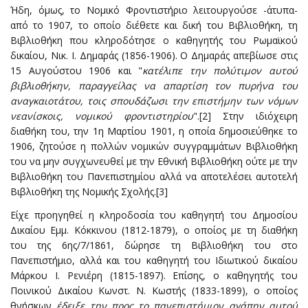
Ήδη, όμως, το Νομικό Φροντιστήριο λειτουργούσε -άτυπα-
από το 1907, το οποίο διέ­θετε και δική του Βιβλιοθήκη, τη
Βιβλιοθήκη που κληροδότησε ο καθηγητής του Ρω­μαϊκού
δικαίου, Νικ. Ι. Δημαράς (1856-1906). Ο Δημαράς απεβίωσε στις
15 Αυγούστου 1906 και "
κατέλιπε την πολύτιμον αυτού
βιβλιοθήκην, παρα­γγείλας να απαρτίση τον πυ­ρήνα του
αναγκαιοτάτου, τοις σπουδάζωσι την επιστήμην των νόμων
νεα­νίσκοις, νο­μικού φροντιστηρίου
".[2] Στην ιδιόχειρη
διαθήκη του, την 1η Μαρτίου 1901, η οποία δη­μοσιε­ύθηκε το
1906, ζητούσε η πολλών νομικών συγγραμμάτων Βιβλιο­θήκη
του να μην συγ­χωνευθεί με την Εθνική Βιβλιοθήκη ού­τε με την
Βιβλιοθήκη του Πανε­πι­στημίου αλλά να απο­τελέσει αυτοτελή
Βιβλιοθήκη της Νομικής Σχολής.[3]
Είχε προηγηθεί η κληροδοσία του καθηγητή του Δημοσίου
Δικαίου Εμμ. Κόκκινου (1812-1879), ο οποίος με τη δια­θήκη
του της 6ης/7/1861, δώρησε τη Βιβλιοθήκη του στο
Πανεπιστήμιο, αλλά και του καθηγητή του Ιδιωτικού δικαίου
Μάρ­κου Ι. Ρενιέρη (1815-1897). Επίσης, o καθηγητής του
Ποινικού Δικαίου Κωνστ. Ν. Κωστής (1833-1899), ο οποίος
θνήσκων
έδειξε την προς το πανεπιστήμιον αγάπην αυτού