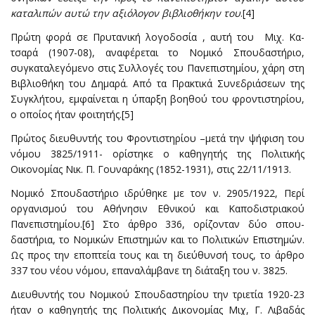
καταλιπών αυτώ την αξιό­λογον βιβλιοθήκην του
.[4]
Πρώτη φορά σε Πρυτανική λογοδοσία , αυτή του Μιχ. Κα­
τσαρά (1907-08), αναφέρεται το Νομικό Σπουδαστήριο,
συγκαταλεγόμενο στις Συλλογές του Πανεπιστημίου, χάρη στη
Βιβλιοθήκη του Δημαρά. Από τα Πρακτικά Συνεδριάσεων της
Συγκλήτου, εμφαίνεται η ύπαρξη βοηθού του φροντιστηρίου,
ο οποίος ήταν φοιτητής.[5]
Πρώτος διευθυντής του Φροντιστηρίου –μετά την ψήφιση του
νόμου 3825/1911- ορίστηκε ο καθηγητής της Πολιτικής
Οικονομίας Νικ. Π. Γουναράκης (1852-1931), στις 22/11/1913.
Νομικό Σπουδαστήριο ιδρύθηκε με τον ν. 2905/1922, Περί
οργανισμού του Αθήνησιν Εθνικού και Καποδιστριακού
Πανεπιστημίου.[6] Στο άρθρο 336, ορίζονταν δύο σπου­
δαστήρια, το Νομικών Επιστημών και το Πολιτικών Επιστημών.
Ως προς την επο­πτεία τους και τη διεύθυνσή τους, το άρθρο
337 του νέου νόμου, επαναλάμβανε τη διάταξη του ν. 3825.
Διευθυντής του Νομικού Σπουδαστηρίου την τριετία 1920-23
ήταν ο καθηγητής της Πολιτικής Δικονομίας Μιχ, Γ. Λιβαδάς