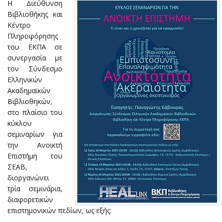
Η Διεύθυνση
Βιβλιοθήκης και
Κέντρο
Πληροφόρησης
του ΕΚΠΑ σε
συνεργασία με
τον Σύνδεσμο
Ελληνικών
Ακαδημαϊκών
Βιβλιοθηκών,
στο πλαίσιο του
κύκλου
σεμιναρίων για
την Ανοικτή
Επιστήμη του
ΣΕΑΒ,
διοργανώνει
τρία σεμινάρια,
διαφορετικών
επιστημονικών πεδίων, ως εξής: