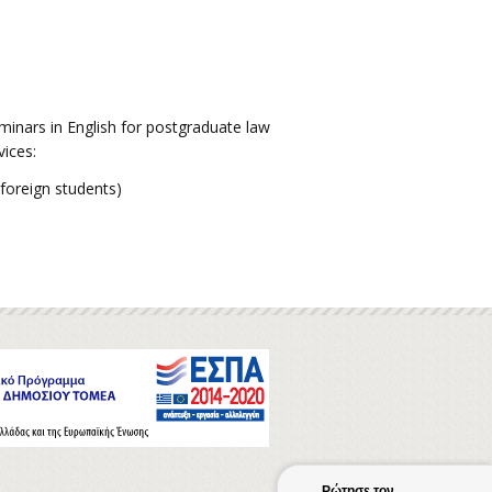
minars in English for postgraduate law
vices:
 foreign students)
Ρώτησε τον