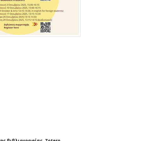
ισης βιβλιογραφίας Zotero