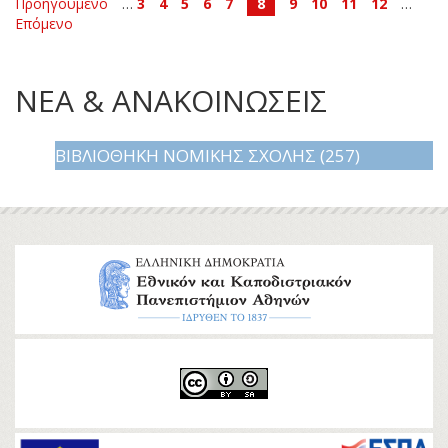
Προηγούμενο
…
3
4
5
6
7
8
9
10
11
12
…
Επόμενο
ΝΕΑ & ΑΝΑΚΟΙΝΩΣΕΙΣ
ΒΙΒΛΙΟΘΉΚΗ ΝΟΜΙΚΉΣ ΣΧΟΛΉΣ (257)